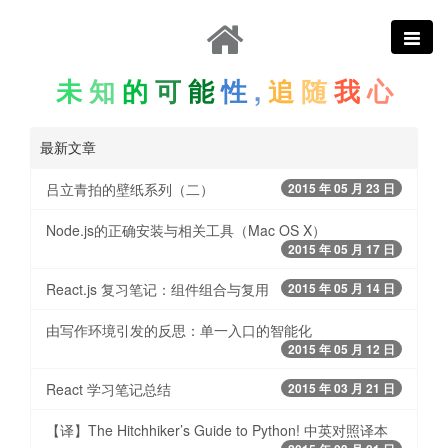
未
知
的
可
能
性
,
追
随
我
心
最新文章
吕立青拍的壁纸系列（二）
2015 年 05 月 23 日
Node.js的正确安装与相关工具（Mac OS X）
2015 年 05 月 17 日
React.js 复习笔记：组件组合与复用
2015 年 05 月 14 日
由写作环境引发的反思：单一入口的智能化
2015 年 05 月 12 日
React 学习笔记总结
2015 年 03 月 21 日
【译】The Hitchhiker’s Guide to Python! 中英对照译本