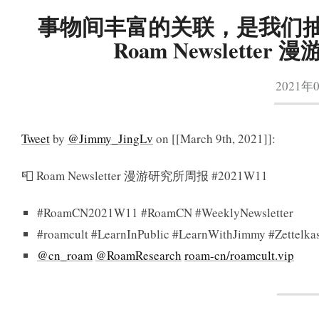
事物间丰富的关联，是我们抽
Roam Newsletter
2021年
Tweet
by
@Jimmy_JingLv
on [[March 9th, 2021]]:
📮 Roam Newsletter 漫游研究所周报 #2021W11
#RoamCN2021W11 #RoamCN #WeeklyNewsletter
#roamcult #LearnInPublic #LearnWithJimmy #Zettelka
@cn_roam
@RoamResearch
roam-cn/roamcult.vip