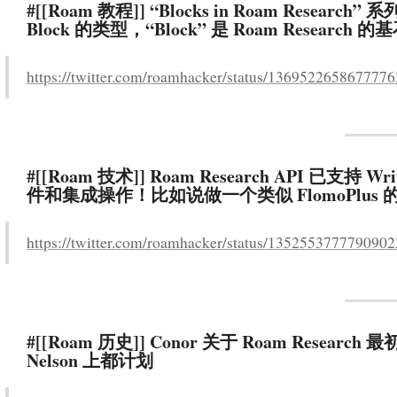
#[[Roam 教程]] “Blocks in Roam Resea
Block 的类型，“Block” 是 Roam Research 的基石，[[
https://twitter.com/roamhacker/status/136952265867777
#[[Roam 技术]] Roam Research API
件和集成操作！比如说做一个类似 FlomoPlus
https://twitter.com/roamhacker/status/135255377779090
#[[Roam 历史]] Conor 关于 Roam Researc
Nelson 上都计划